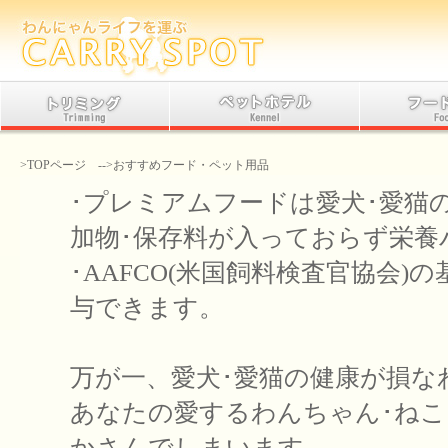
>TOPページ -->おすすめフード・ペット用品
･プレミアムフードは愛犬･愛猫
加物･保存料が入っておらず栄養
･AAFCO(米国飼料検査官協会
与できます。
万が一、愛犬･愛猫の健康が損な
あなたの愛するわんちゃん･ね
かさんでしまいます。