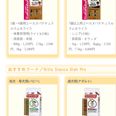
1歳～6歳用ユーカヌバナチュラ
7歳以上用ユーカヌバナチュラル
ルラム＆ライス
ラム＆ライス
・体重管理用(ライト)(小粒)
・シニア(小粒)
・原産国：米国
・原産国：オランダ
・800g：1,220円、2.5kg：2,940
・1kg：1,530円、3kgkg：3,520
円、6kg：5,280円
円、7.5kg：6,600円
幼犬・母犬用(パピー)
成犬用(アダルト)