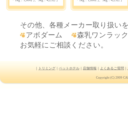
・1kg：1,806円、3kg：4,232円
・1kg：1,806円、3kg：4,232円
その他、各種メーカー取り扱い
アボダーム
森乳ワンラ
お気軽にご相談ください。
｜
トリミング
｜
ペットホテル
｜
店舗情報
｜
よくあるご質問
｜
Copyright (C) 2009 CAR