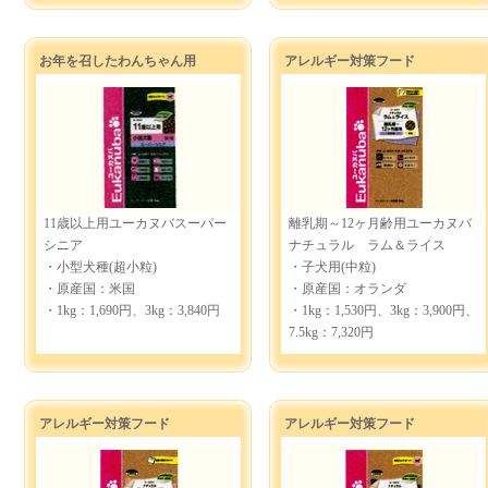
お年を召したわんちゃん用
アレルギー対策フード
11歳以上用ユーカヌバスーパー
離乳期～12ヶ月齢用ユーカヌバ
シニア
ナチュラル ラム＆ライス
・小型犬種(超小粒)
・子犬用(中粒)
・原産国：米国
・原産国：オランダ
・1kg：1,690円、3kg：3,840円
・1kg：1,530円、3kg：3,900円、
7.5kg：7,320円
アレルギー対策フード
アレルギー対策フード